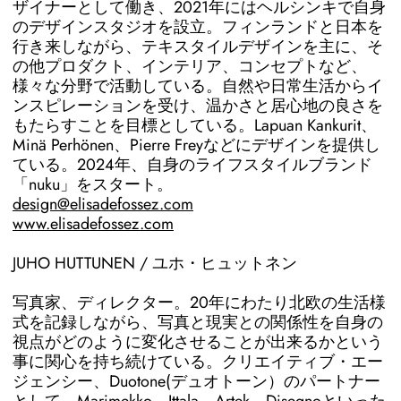
ザイナーとして働き、2021年にはヘルシンキで自身
のデザインスタジオを設立。フィンランドと日本を
行き来しながら、テキスタイルデザインを主に、そ
の他プロダクト、インテリア、コンセプトなど、
様々な分野で活動している。自然や日常生活からイ
ンスピレーションを受け、温かさと居心地の良さを
もたらすことを目標としている。Lapuan Kankurit、
Minä Perhönen、Pierre Freyなどにデザインを提供し
ている。2024年、自身のライフスタイルブランド
「nuku」をスタート。
design@elisadefossez.com
www.elisadefossez.com
JUHO HUTTUNEN / ユホ・ヒュットネン
写真家、ディレクター。20年にわたり北欧の生活様
式を記録しながら、写真と現実との関係性を自身の
視点がどのように変化させることが出来るかという
事に関心を持ち続けている。クリエイティブ・エー
ジェンシー、Duotone(デュオトーン）のパートナー
として、Marimekko、Ittala、Artek、Disegnoといった