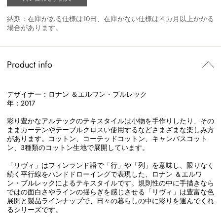
納期：在庫がある仕様は10日、在庫がない仕様は４カ月以上かかる
場合があります。
Product info
デザイナー：ロナン ＆エルワン・ブルレック
年：2017
彩り豊かなアルテックのテキスタイルは小物を手作りしたり、その
ままカーテンやテーブルクロスい使用するなどさまざまな楽しみ方
があります。コットン、コーテッドコットン、キャンバスコット
ン、3種類のコットン生地で展開しています。
「リヴィ」はフィンランド語で「行」や「列」を意味し、限りなく
続く平行線をハンドドローイングで表現した、ロナン ＆エルワ
ン・ブルレックによるテキスタイルです。規則性の中に手描きなら
ではの面白さやラインの揺らぎを感じさせる「リヴィ」は豊富な色
展開と製品ラインナップで、日々の暮らしの中に彩りを運んでくれ
るシリーズです。