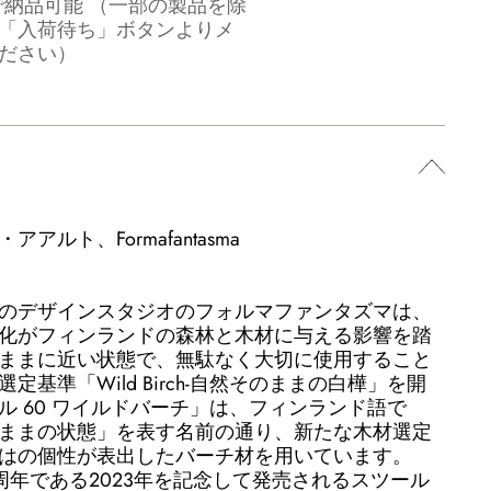
で納品可能 （一部の製品を除
「入荷待ち」ボタンよりメ
ださい）
ルト、Formafantasma
のデザインスタジオのフォルマファンタズマは、
化がフィンランドの森林と木材に与える影響を踏
ままに近い状態で、無駄なく大切に使用すること
基準「Wild Birch-自然そのままの白樺」を開
ル 60 ワイルドバーチ」は、フィンランド語で
ままの状態」を表す名前の通り、新たな木材選定
はの個性が表出したバーチ材を用いています。
0周年である2023年を記念して発売されるスツール