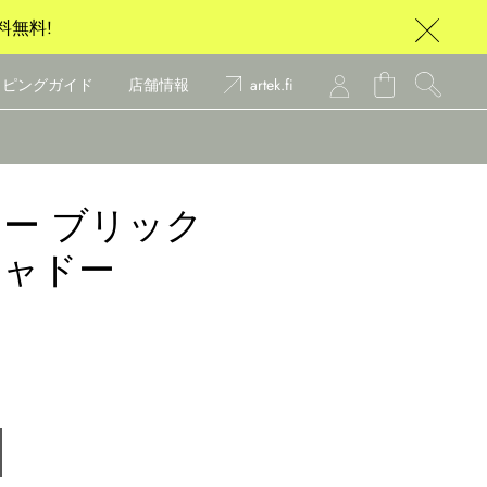
料無料!
ッピングガイド
店舗情報
artek.fi
レー ブリック
シャドー