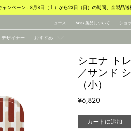
ャンペーン : 8月8日（土）から23日（日）の期間、全製品送
ニュース
Artek 製品について
ショ
デザイナー
おすすめ
シエナ ト
／サンド 
（小）
¥6,820
カートに追加