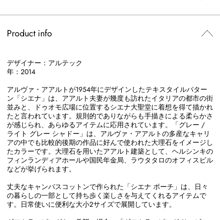
Product info
デザイナー：アルテック
年：2014
アルヴァ・アアルトが1954年にデザインしたテキスタイルパター
ン「シエナ」は、アアルト夫妻が幾度も訪れたイタリアの都市の街
並みと、ドゥオモ広場に位置するシエナ大聖堂に着想を得て描かれ
たと言われています。規則的でありながらも手描きによる柔らかさ
が感じられ、あらゆるアイテムに応用されています。「グレー /
ライト グレー シャドー」は、アルヴァ・アアルトの多産なキャリ
アの中でも比較的後期の作品に好んで使われた大理石をイメージし
たカラーです。大理石を用いたアアルト建築として、ヘルシンキの
フィンランディアホールや国民年金局、ラウタタロのオフィスビル
などが挙げられます。
丈夫なキャンバスコットンで作られた「シエナ ポーチ」は、日々
の暮らしの一部として持ち歩く楽しさを与えてくれるアイテムで
す。日常使いに便利な大小2サイズで展開しています。