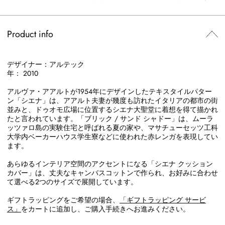
Product info
デザイナー：アルテック
年： 2010
アルヴァ・アアルトが1954年にデザインしたテキスタイルパター
ン「シエナ」は、アアルト夫妻が幾度も訪れたイタリアの都市の街
並みと、ドゥオモ広場に位置するシエナ大聖堂に着想を得て描かれ
たと言われています。「ブリック / サンド シャドー」は、ムーラ
ッツァロ島の実験住宅と呼ばれる夏の家や、マサチューセッツ工科
大学内ベーカーハウス学生寮などに使われた赤レンガを表現してい
ます。
あらゆるインテリア空間のアクセントになる「シエナ クッション
カバー」は、丈夫なキャンバスコットンで作られ、お好みに合わせ
て選べる2つのサイズで展開しています。
ギフトラッピングをご希望の場合、
「ギフトラッピング サービ
ス」
をカートに追加し、ご購入手続きへお進みください。