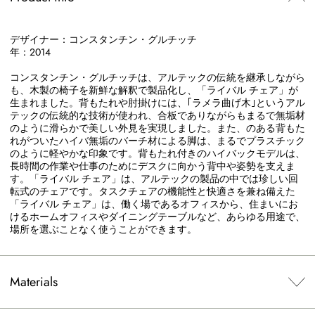
デザイナー：コンスタンチン・グルチッチ
年：2014
コンスタンチン・グルチッチは、アルテックの伝統を継承しながら
も、木製の椅子を新鮮な解釈で製品化し、「ライバル チェア」が
生まれました。背もたれや肘掛けには、｢ラメラ曲げ木｣というアル
テックの伝統的な技術が使われ、合板でありながらもまるで無垢材
のように滑らかで美しい外見を実現しました。また、のある背もた
れがついたハイバ無垢のバーチ材による脚は、まるでプラスチック
のように軽やかな印象です。背もたれ付きのハイバックモデルは、
長時間の作業や仕事のためにデスクに向かう背中や姿勢を支えま
す。「ライバル チェア」は、アルテックの製品の中では珍しい回
転式のチェアです。タスクチェアの機能性と快適さを兼ね備えた
「ライバル チェア」は、働く場であるオフィスから、住まいにお
けるホームオフィスやダイニングテーブルなど、あらゆる用途で、
場所を選ぶことなく使うことができます。
Materials