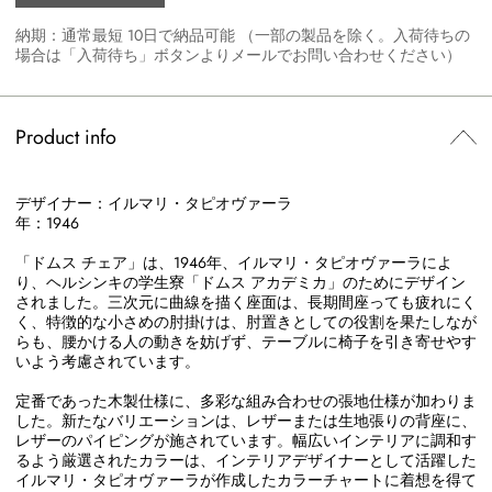
納期：通常最短 10日で納品可能 （一部の製品を除く。入荷待ちの
場合は「入荷待ち」ボタンよりメールでお問い合わせください）
Product info
デザイナー：イルマリ・タピオヴァーラ
年：1946
「ドムス チェア」は、1946年、イルマリ・タピオヴァーラによ
り、ヘルシンキの学生寮「ドムス アカデミカ」のためにデザイン
されました。三次元に曲線を描く座面は、長期間座っても疲れにく
く、特徴的な小さめの肘掛けは、肘置きとしての役割を果たしなが
らも、腰かける人の動きを妨げず、テーブルに椅子を引き寄せやす
いよう考慮されています。
定番であった木製仕様に、多彩な組み合わせの張地仕様が加わりま
した。新たなバリエーションは、レザーまたは生地張りの背座に、
レザーのパイピングが施されています。幅広いインテリアに調和す
るよう厳選されたカラーは、インテリアデザイナーとして活躍した
イルマリ・タピオヴァーラが作成したカラーチャートに着想を得て