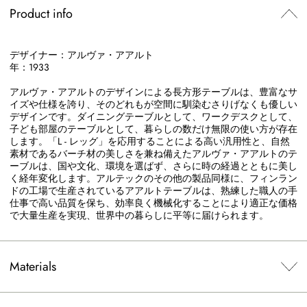
Product info
デザイナー：アルヴァ・アアルト
年：1933
アルヴァ・アアルトのデザインによる長方形テーブルは、豊富なサ
イズや仕様を誇り、そのどれもが空間に馴染むさりげなくも優しい
デザインです。ダイニングテーブルとして、ワークデスクとして、
子ども部屋のテーブルとして、暮らしの数だけ無限の使い方が存在
します。「L - レッグ」を応用することによる高い汎用性と、自然
素材であるバーチ材の美しさを兼ね備えたアルヴァ・アアルトのテ
ーブルは、国や文化、環境を選ばず、さらに時の経過とともに美し
く経年変化します。アルテックのその他の製品同様に、フィンラン
ドの工場で生産されているアアルトテーブルは、熟練した職人の手
仕事で高い品質を保ち、効率良く機械化することにより適正な価格
で大量生産を実現、世界中の暮らしに平等に届けられます。
Materials