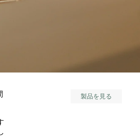
間
製品を見る
さ
す
し